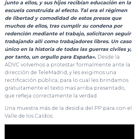
junto a ellos, y sus hijos recibían educación en la
escuela construida al efecto. Tal era el régimen
de libertad y comodidad de estos presos que
muchos de ellos, tras cumplir su condena por
redención mediante el trabajo, solicitaron seguir
trabajando allí como trabajadores libres. Un caso
único en la historia de todas las guerras civiles y,
por tanto, un orgullo para España».
Desde la
ADVC volvemos a protestar formalmente ante la
dirección de TeleMadrid, y les exigimos una
rectificación pública, para lo cual les brindamos
gratuitamente el texto mas arriba presentado,
que refleja correctamente la verdad
Una muestra más de la desidia del PP para con el
Valle de los Caídos.