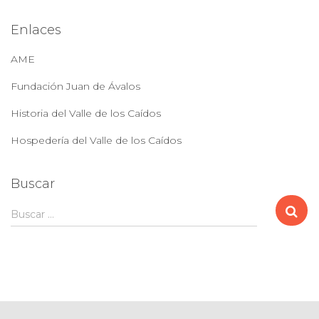
Enlaces
AME
Fundación Juan de Ávalos
Historia del Valle de los Caídos
Hospedería del Valle de los Caídos
Buscar
B
Buscar …
u
s
c
a
r
: